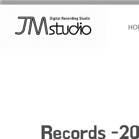
HO
Records -2